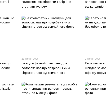
юють і
волоссям: як зберегти колір і не
волосся: що ц
втратити густоту
від кондиціо
21 липня 2026
7 липня 2026
 навіщо
Безсульфатний шампунь для
Кератинові в
аносити
волосся: навіщо потрібен і чим
швидко замас
відрізняється від звичайного
ефекту перук