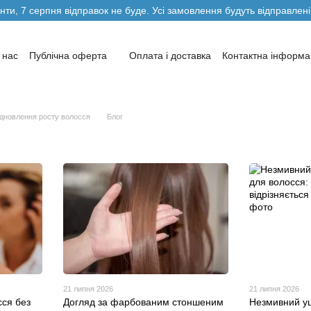
нти, 7 серпня відправок не буде. Усі замовлення будуть відправлені
 нас
Публічна оферта
Оплата і доставка
Контактна інформа
ви повернення та обміну товарів
Блог
Автори
відновлення росту волосся
Блог
21 липня 2026
21 липня 2026
сся без
Догляд за фарбованим стоншеним
Незмивний у