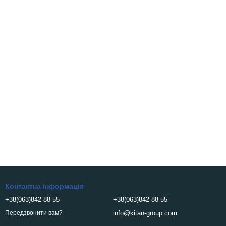
Контактна інформація
+38(063)842-88-55
+38(063)842-88-55
info@kitan-group.com
Передзвонити вам?