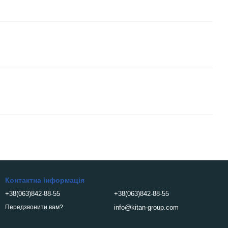
Контактна інформація
+38(063)842-88-55
+38(063)842-88-55
info@kitan-group.com
Передзвонити вам?