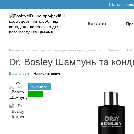
Перейти до основного контенту
Шановні кліє
Каталог
Про
Умо
Bosley® – світовий лідер у сфері відновлення росту волосся
Каталог
DR. 
Dr. Bosley Шампунь та конд
В наявності
Написати відгук
НОВИНКА
3