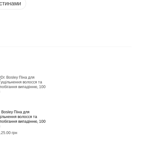
стинами
. Bosley Піна для
ільнення волосся та
побігання випадінню, 100
л
125.00 грн