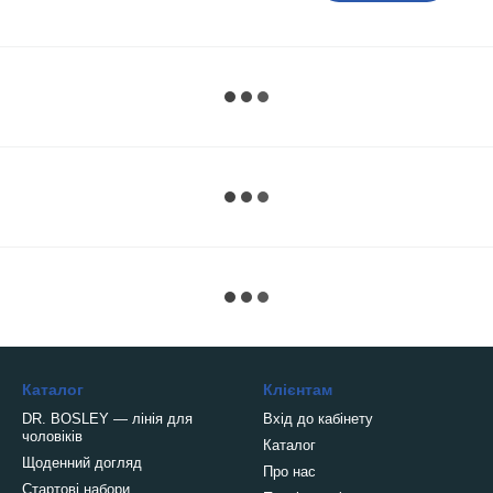
Каталог
Клієнтам
DR. BOSLEY — лінія для
Вхід до кабінету
чоловіків
Каталог
Щоденний догляд
Про нас
Стартові набори