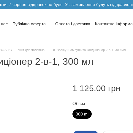
нти, 7 серпня відправок не буде. Усі замовлення будуть відправлені
 нас
Публічна оферта
Оплата і доставка
Контактна інформа
ви повернення та обміну товарів
Блог
Автори
BOSLEY — лінія для чоловіків
Dr. Bosley Шампунь та кондиціонер 2-в-1, 300 мл
иціонер 2-в-1, 300 мл
1 125.00 грн
Об'єм
300 ml