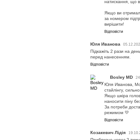
натискання, що в
Якщо ви отримали
за номером підтр
вирішити!
Відповісти
Юля Иванова
05.12.202
Підкажіть 2 рази на ден
перед нанесенням.
Відповісти
Bosley MD
24
Юля Иванова, Мов
стайлінгу, сильн
Якщо шкіра голов
наносити піну бе
За потреби доста
режимом 💛
Відповісти
Козакевич Лідія
19.10.
Приблизно через 2 тижні