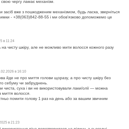
 свою чергу ламає механізм.
 засіб вже з пошкодженим механізмом, будь ласка, зверніться
имки - +38(063)842-88-55 і ми обов'язково допоможемо це
5 в 11:24
ь на чисту шкіру, але не можливо мити волосся кожного разу
.02.2026 в 16:10
а йде не про миття голови щоразу, а про чисту шкіру без
ого себуму чи забруднень.
и чиста, суха і ви не використовували лаки/олії — можна
з миття волосся.
тньо помити голову 1 раз на день або за вашим звичним
2025 в 21:23
 використання піна перетворилася на рідину, а сьогодні