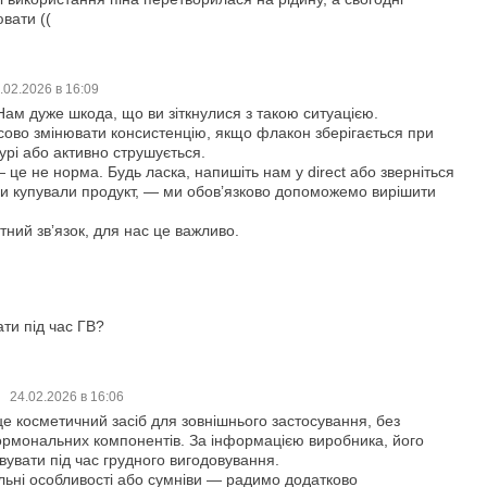
вати ((
.02.2026 в 16:09
 Нам дуже шкода, що ви зіткнулися з такою ситуацією.
ово змінювати консистенцію, якщо флакон зберігається при
урі або активно струшується.
це не норма. Будь ласка, напишіть нам у direct або зверніться
ви купували продукт, — ми обовʼязково допоможемо вирішити
тний звʼязок, для нас це важливо.
ти під час ГВ?
24.02.2026 в 16:06
це косметичний засіб для зовнішнього застосування, без
ормональних компонентів. За інформацією виробника, його
увати під час грудного вигодовування.
льні особливості або сумніви — радимо додатково