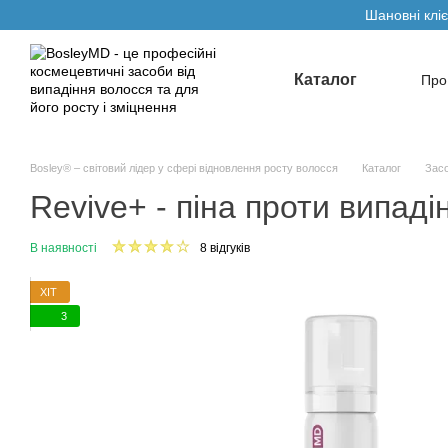
Перейти до основного контенту
Шановні кліє
Каталог
Про
Умо
Bosley® – світовий лідер у сфері відновлення росту волосся
Каталог
Засо
Revive+ - піна проти випадін
В наявності
8 відгуків
ХІТ
3