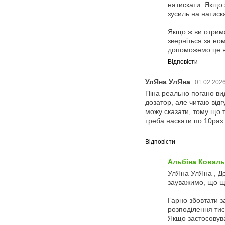
натискати. Якщо 
зусиль на натиск
Якщо ж ви отрим
зверніться за но
допоможемо це в
Відповісти
УлЯна УлЯна
01.02.2026
Піна реально погано ви
дозатор, але читаю відг
можу сказати, тому що т
треба наскати по 10раз
Відповісти
Альбіна Коваль
УлЯна УлЯна , До
зауважимо, що що
Гарно збовтати з
розподілення тиск
Якщо застосовува