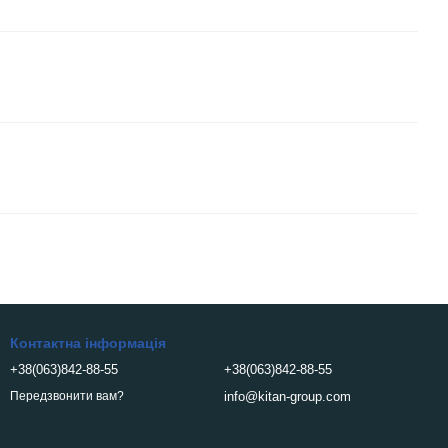
Контактна інформація
+38(063)842-88-55
+38(063)842-88-55
info@kitan-group.com
Передзвонити вам?