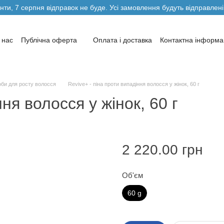
нти, 7 серпня відправок не буде. Усі замовлення будуть відправлені
 нас
Публічна оферта
Оплата і доставка
Контактна інформа
ви повернення та обміну товарів
Блог
Автори
би для росту волосся
Revive+ - піна проти випадіння волосся у жінок, 60 г
ня волосся у жінок, 60 г
2 220.00 грн
Об'єм
60 g