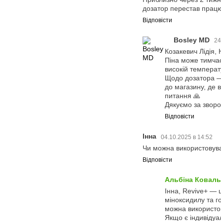
дозатор перестав працю
Відповісти
Bosley MD
24
Козакевич Лідія,
Піна може тимчас
високій температ
Щодо дозатора — 
до магазину, де 
питання 🙏
Дякуємо за зворо
Відповісти
Інна
04.10.2025 в 14:52
Чи можна використовува
Відповісти
Альбіна Коваль
Інна, Revive+ — 
міноксидилу та г
можна використов
Якщо є індивідуа