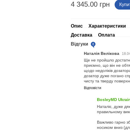
4 345.00 грн
Купи
Опис
Характеристики
Доставка
Оплата
Відгуки
8
Наталія Велікова
18.0
Ще не пройшло достатнь
приємно, що він не обтя
щодо недоліків дозатор
дозатор дуже погано спр
чисту та тверду поверх
Відповісти
BosleyMD Ukrai
Наталіє, дуже дя
правильному вико
Важливо гарно зб
носиком вниз (дл