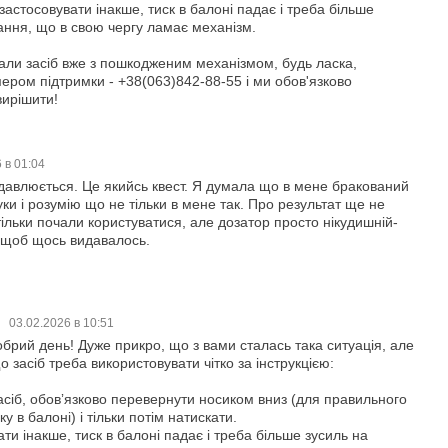
застосовувати інакше, тиск в балоні падає і треба більше
ання, що в свою чергу ламає механізм.
али засіб вже з пошкодженим механізмом, будь ласка,
мером підтримки - +38(063)842-88-55 і ми обов'язково
ирішити!
 в 01:04
давлюється. Це якийсь квест. Я думала що в мене бракований
уки і розумію що не тільки в мене так. Про результат ще не
ільки почали користуватися, але дозатор просто нікудишній-
 щоб щось видавалось.
03.02.2026 в 10:51
брий день! Дуже прикро, що з вами сталась така ситуація, але
 засіб треба використовувати чітко за інструкцією:
асіб, обовʼязково перевернути носиком вниз (для правильного
у в балоні) і тільки потім натискати.
ти інакше, тиск в балоні падає і треба більше зусиль на