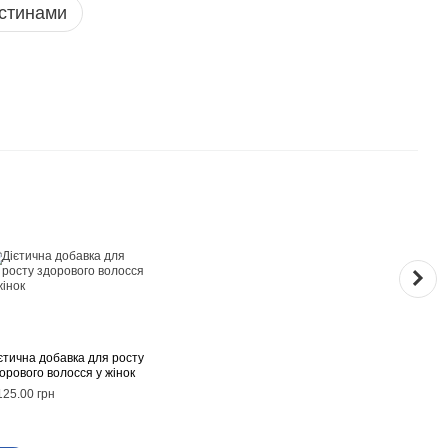
стинами
Раз
єтична добавка для росту
Reviv
орового волосся у жінок
випад
60 г
125.00 грн
2 220