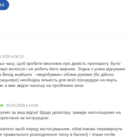
ти
5 
4.2026 в 08:13
о часу, щоб зробити висновок про дієвість препарату, Було
жує волосся і не робить його жирним. Згідна з усіма відгуками
а Вихід знайшла : «видобуваю» обома руками (бо дійсно
ацьовує) необхідну кількість для всієї процедури на якусь
ню а вже звідти наношу на проблемні зони
ne
30.04.2026 в 14:08
куємо за ваш відгук! Щодо дозатору, завжди наголошуємо на
ристанні за інструкцією:
овтати засіб перед застосуванням, обовʼязково перевернути
я правильного розподілення тиску в балоні) і тільки потім