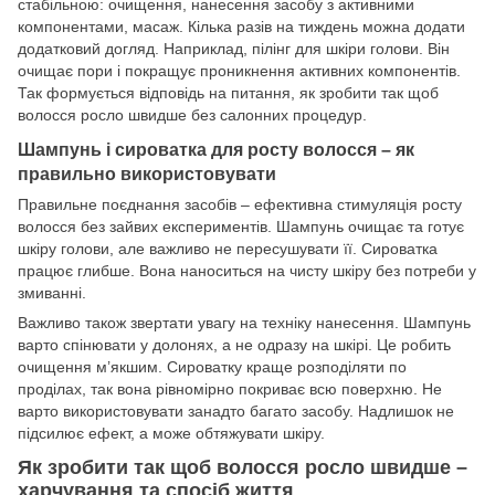
стабільною: очищення, нанесення засобу з активними
компонентами, масаж. Кілька разів на тиждень можна додати
додатковий догляд. Наприклад, пілінг для шкіри голови. Він
очищає пори і покращує проникнення активних компонентів.
Так формується відповідь на питання, як зробити так щоб
волосся росло швидше без салонних процедур.
Шампунь і сироватка для росту волосся – як
правильно використовувати
Правильне поєднання засобів – ефективна стимуляція росту
волосся без зайвих експериментів. Шампунь очищає та готує
шкіру голови, але важливо не пересушувати її. Сироватка
працює глибше. Вона наноситься на чисту шкіру без потреби у
змиванні.
Важливо також звертати увагу на техніку нанесення. Шампунь
варто спінювати у долонях, а не одразу на шкірі. Це робить
очищення м’якшим. Сироватку краще розподіляти по
проділах, так вона рівномірно покриває всю поверхню. Не
варто використовувати занадто багато засобу. Надлишок не
підсилює ефект, а може обтяжувати шкіру.
Як зробити так щоб волосся росло швидше –
харчування та спосіб життя