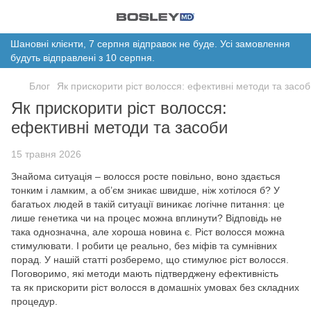
Шановні клієнти, 7 серпня відправок не буде. Усі замовлення
будуть відправлені з 10 серпня.
Блог
Як прискорити ріст волосся: ефективні методи та засо
Як прискорити ріст волосся:
ефективні методи та засоби
15 травня 2026
Знайома ситуація – волосся росте повільно, воно здається
тонким і ламким, а об’єм зникає швидше, ніж хотілося б? У
багатьох людей в такій ситуації виникає логічне питання: це
лише генетика чи на процес можна вплинути? Відповідь не
така однозначна, але хороша новина є. Ріст волосся можна
стимулювати. І робити це реально, без міфів та сумнівних
порад. У нашій статті розберемо, що стимулює ріст волосся.
Поговоримо, які методи мають підтверджену ефективність
та як прискорити ріст волосся в домашніх умовах без складних
процедур.