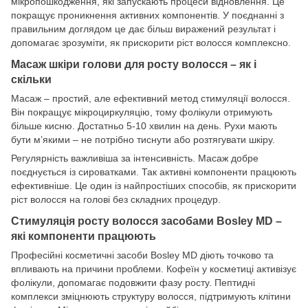
мікропошкодження, які запускають процеси відновлення. Це
покращує проникнення активних компонентів. У поєднанні з
правильним доглядом це дає більш виражений результат і
допомагає зрозуміти, як прискорити ріст волосся комплексно.
Масаж шкіри голови для росту волосся – як і
скільки
Масаж – простий, але ефективний метод стимуляції волосся.
Він покращує мікроциркуляцію, тому фолікули отримують
більше кисню. Достатньо 5-10 хвилин на день. Рухи мають
бути м’якими – не потрібно тиснути або розтягувати шкіру.
Регулярність важливіша за інтенсивність. Масаж добре
поєднується із сироватками. Так активні компоненти працюють
ефективніше. Це один із найпростіших способів, як прискорити
ріст волосся на голові без складних процедур.
Стимуляція росту волосся засобами Bosley MD –
які компоненти працюють
Професійні косметичні засоби Bosley MD діють точково та
впливають на причини проблеми. Кофеїн у косметиці активізує
фолікули, допомагає подовжити фазу росту. Пептидні
комплекси зміцнюють структуру волосся, підтримують клітини