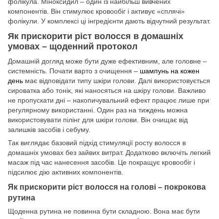
фолікула. Міноксидил – один із найбільш вивчених
компонентів. Він стимулює кровообіг і активує «сплячі»
фолікули. У комплексі ці інгредієнти дають відчутний результат.
Як прискорити ріст волосся в домашніх
умовах – щоденний протокол
Домашній догляд може бути дуже ефективним, але головне –
системність. Почати варто з очищення –
шампунь на кожен
день
має відповідати типу шкіри голови. Далі використовується
сироватка або тонік, які наносяться на шкіру голови. Важливо
не пропускати дні – накопичувальний ефект працює лише при
регулярному використанні. Один раз на тиждень можна
використовувати пілінг для шкіри голови. Він очищає від
залишків засобів і себуму.
Так виглядає базовий підхід стимуляції росту волосся в
домашніх умовах без зайвих витрат. Додатково включіть легкий
масаж під час нанесення засобів. Це покращує кровообіг і
підсилює дію активних компонентів.
Як прискорити ріст волосся на голові – покрокова
рутина
Щоденна рутина не повинна бути складною. Вона має бути