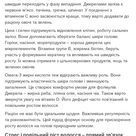
швидше переходить у фазу випадіння. Джерелами заліза є
червоне м’ясо, печінка, гречка, шпинат. У поєднанні з
вітаміном C воно засвоюється краще, тому варто додавати до
раціону овочі та зелень.
Цинк і селен підтримують відновлення клітин, роботу сальних
залоз. Вони допомагають зберігати баланс шкіри голови.
Горіхи, насіння, морепродукти – хороші джерела цих
мікроелементів. Вітаміни групи B, зокрема біотин, беруть
участь у формуванні кератину та впливають на швидкість
росту. Їх можна отримати з цільнозернових продуктів, яєць та
зелених овочів.
Омега-3 жирні кислоти теж відіграють важливу роль. Вони
підтримують еластичність шкіри голови і зменшують
запалення. Це створює комфортні умови для фолікулів.
Джерела – жирна риба, лляна олія, насіння чіа. Також варто
звернути увагу на вітамін D. Його дефіцит часто пов’язаний із
повільним ростом волосся.
Раціон не має бути ідеальним щодня. Важливіша регулярність
та різноманітність. Цей підхід формує основу для прискорення
росту волосся на голові природним шляхом.
Стрес і повільний ріст волосся – прямий зв'язок