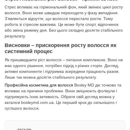
Стрес впливає на гормональний фон, який змінює цикл росту
волосся. Воно може швидше переходити у фазу випадіння.
З’являється відчуття, що волосся перестало рости. Тому
робота зі стресом важлива. Це може бути спорт, відпочинок
або зміна режиму дня. Без цього складно досягти стабільного
результату.
Висновки – прискорення росту волосся як
системний процес
Як пришвидшити ріст волосся – питання комплексне. Воно не
має одного рішення, потрібен підхід з різних сторін. Догляд,
активні компоненти і підтримка зсередини працюють разом.
Лише так можна досягти стабільного результату.
Професійна косметика для волосся
Bosley MD діє точково та
впливає на причини проблеми. Вони зміцнюють фолікули і
підтримують їхню активність. Обрати свій догляд можна у
каталозі bosleymd.com.ua. Це перший крок до сильнішого і
густішого волосся.