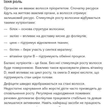
їхня роль
Організм не вважає волосся пріоритетом. Спочатку ресурси
йдуть на життєво важливі органи, а волосся отримує
залишковий ресурс. Стимуляція росту волосини відбувається
такими нутрієнтами:
білок – основа структури волосини;
залізо – впливає на доставку кисню до фолікулів;
цинк – підтримує відновлення тканин;
біотин – бере участь у синтезі кератину;
вітаміни групи B – підтримують обмінні процеси.
Баланс нутрієнтів – це база. Без неї стимуляція росту волосся
буде поверхневою. Важливо також враховувати рівень вітаміну
D, який впливає на цикл росту, та омега-3 жирні кислоти, що
підтримують стан шкіри голови.
Дефіцити швидко відображаються на стані волосся.
Недостатнє харчування або жорсткі дієти часто призводять до
сповільнення росту. Регулярне надходження поживних
речовин допомагає фолікулам працювати стабільно та довше
залишатися активними. Навіть найкращі засоби не працюють