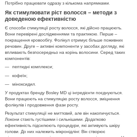
Потрібно працювати одразу з кількома напрямками.
Як стимулювати ріст волосся – методи з
доведеною ефективністю
Є способи стимуляції росту волосся, які дійсно працюють.
Вони перевірені дослідженнями та практикою. Перше –
покращення кровообігу. Фолікул отримує більше поживних
речовин. Друге – активні компоненти у засобах догляду, які
впливають безпосередньо на корінь волосини. Серед таких
компонентів:
пептидні комплекси;
кофеїн;
міноксидил.
У продуктах бренду Bosley MD ці інгредієнти поєднуються.
Вони працюють на стимуляцію росту волосся, зміцнення
фолікулів і продовження фази росту.
Результат стимуляції не миттєвий, але він накопичується.
Локони стають густішими і сильнішими. Додатково
ефективність підсилюють процедури, які активують шкіру
голови. До них належить мікронідлінг. Він створює