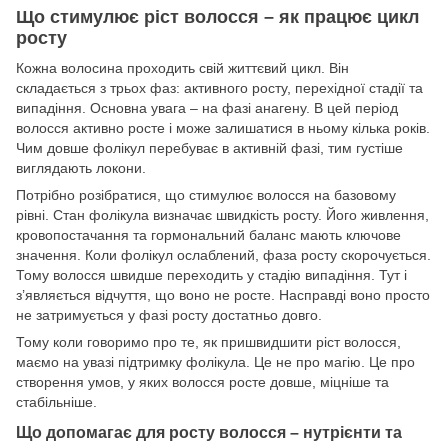
Що стимулює ріст волосся – як працює цикл
росту
Кожна волосина проходить свій життєвий цикл. Він
складається з трьох фаз: активного росту, перехідної стадії та
випадіння. Основна увага – на фазі анагену. В цей період
волосся активно росте і може залишатися в ньому кілька років.
Чим довше фолікул перебуває в активній фазі, тим густіше
виглядають локони.
Потрібно розібратися, що стимулює волосся на базовому
рівні. Стан фолікула визначає швидкість росту. Його живлення,
кровопостачання та гормональний баланс мають ключове
значення. Коли фолікул ослаблений, фаза росту скорочується.
Тому волосся швидше переходить у стадію випадіння. Тут і
з’являється відчуття, що воно не росте. Насправді воно просто
не затримується у фазі росту достатньо довго.
Тому коли говоримо про те, як пришвидшити ріст волосся,
маємо на увазі підтримку фолікула. Це не про магію. Це про
створення умов, у яких волосся росте довше, міцніше та
стабільніше.
Що допомагає для росту волосся – нутрієнти та