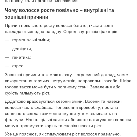
на повну, коли організм виснажений.
Чому волосся росте повільно – внутрішні та
зовнішні причини
Причин повільного росту волосся багато, і часто вони
накладаються одна на одну. Серед внутрішніх факторів:
гормональні зміни;
дефіцити;
генетика;
стрес.
Зовнішні причини теж мають вагу – агресивний догляд, часте
використання гарячих інструментів, неправильні засоби. Шкіра
голови також може бути у поганому стані. Запалення або
сухість гальмують ріст.
Додатково враховуються сезонні зміни. Восени та навесні
волосся часто слабшає. Погіршення кровообігу, нестача
сонячного світла і зниження імунітету теж впливають на
фолікули. Навіть щільні зачіски або часте натягування волосся
можуть травмувати корінь та сповільнювати ріст.
Усе це пояснює, як стимулювати ріст волосся правильно.