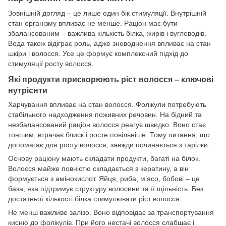
Зовнішній догляд – це лише один бік стимуляції. Внутрішній
стан організму впливає не менше. Раціон має бути
збалансованим – важлива кількість білка, жирів і вуглеводів.
Вода також відіграє роль, адже зневоднення впливає на стан
шкіри і волосся. Усе це формує комплексний підхід до
стимуляції росту волосся.
Які продукти прискорюють ріст волосся – ключові
нутрієнти
Харчування впливає на стан волосся. Фолікули потребують
стабільного надходження поживних речовин. На бідний та
незбалансований раціон волосся реагує швидко. Воно стає
тоншим, втрачає блиск і росте повільніше. Тому питання, що
допомагає для росту волосся, завжди починається з тарілки.
Основу раціону мають складати продукти, багаті на білок.
Волосся майже повністю складається з кератину, а він
формується з амінокислот. Яйця, риба, м’ясо, бобові – це
база, яка підтримує структуру волосини та її щільність. Без
достатньої кількості білка стимулювати ріст волосся.
Не менш важливе залізо. Воно відповідає за транспортування
кисню до фолікулів. При його нестачі волосся слабшає і